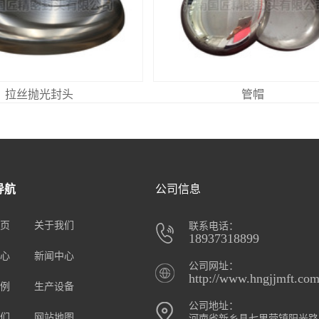
拉丝抛光封头
管帽
导航
公司信息
页
关于我们
联系电话：
18937318899
心
新闻中心
公司网址：
http://www.hngjjmft.com
例
生产设备
公司地址：
们
网站地图
河南省新乡县七里营镇阳光路